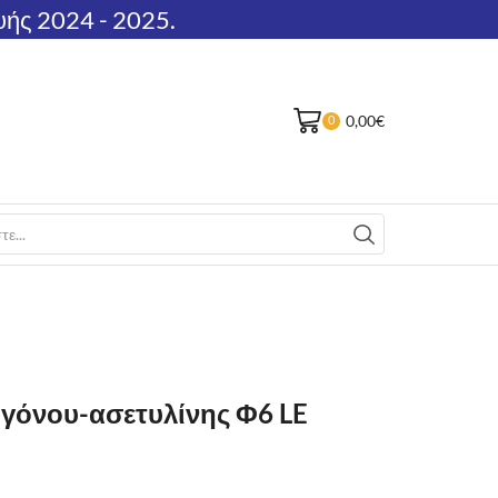
υής 2024 - 2025.
0,00
€
0
γόνου-ασετυλίνης Φ6 LE