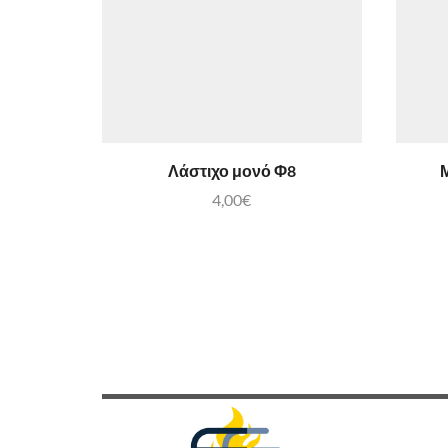
Λάστιχο μονό Φ8
Μ
4,00
€