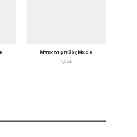
.8
Μπεκ τσιμπίδας Μ8 0.8
Ακ
1,50
€