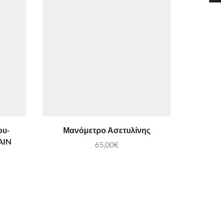
ου-
Μανόμετρο Ασετυλίνης
Ελαστι
AIN
65,00
€