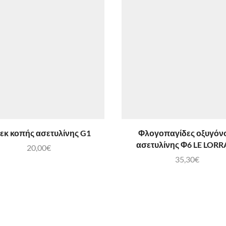
εκ κοπής ασετυλίνης G1
Φλογοπαγίδες οξυγόν
ασετυλίνης Φ6 LE LORR
20,00
€
35,30
€