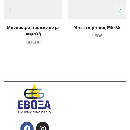
Μανόμετρο προπανίου με
Μπεκ τσιμπίδας Μ8 0.8
κεφαλή
1,50
€
50,00
€